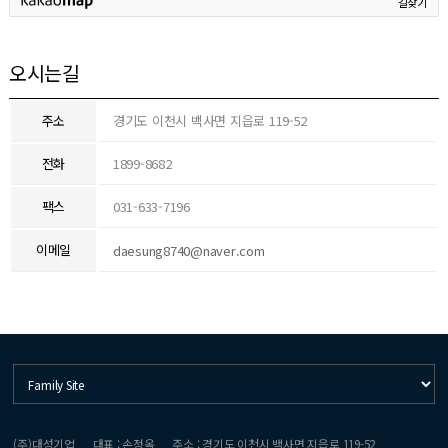
길찾기
오시는길
주소
경기도 이천시 백사면 지읍로 119-52
전화
1899-8682
팩스
031-633-7196
이메일
daesung8740@naver.com
(주)대성기업
대표 : 손정옥
주소 : 경기도 이천시 백사면 지읍로 119-52