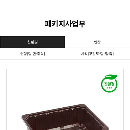
패키지사업부
친환경
반찬
원형[탕·면·중식]
사각[고강도·탕·찜·죽]