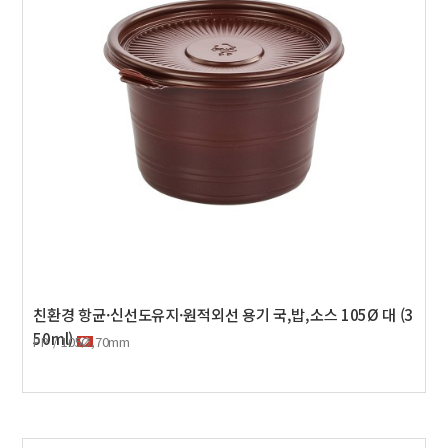
친환경 항균·신선도유지·원적외선 용기 국,밥,소스 105Ø 대 (3
50ml)
PP / 105Ø,70mm