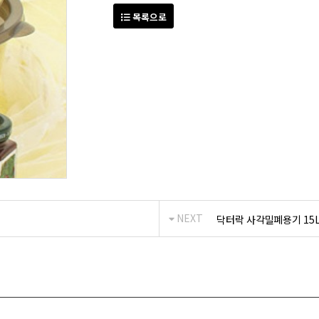
목록으로
NEXT
닥터락 사각밀폐용기 15