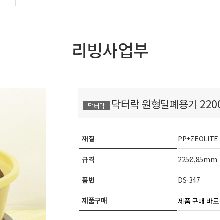
리빙사업부
닥터락 원형밀폐용기 220
닥터락
재질
PP+ZEOLITE
규격
225Ø,85mm
품번
DS-347
제품구매
제품 구매 바