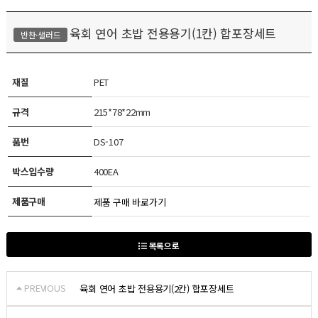
육회 연어 초밥 전용용기(1칸) 합포장세트
반찬·샐러드
재질
PET
규격
215*78*22mm
품번
DS-107
박스입수량
400EA
제품구매
제품 구매 바로가기
목록으로
PREVIOUS
육회 연어 초밥 전용용기(2칸) 합포장세트