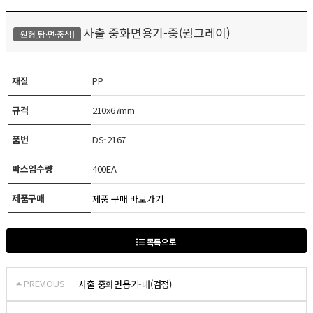
사출 중화면용기-중(웜그레이)
원형[탕·면·중식]
재질
PP
규격
210x67mm
품번
DS-2167
박스입수량
400EA
제품구매
제품 구매 바로가기
목록으로
PREVIOUS
사출 중화면용기-대(검정)