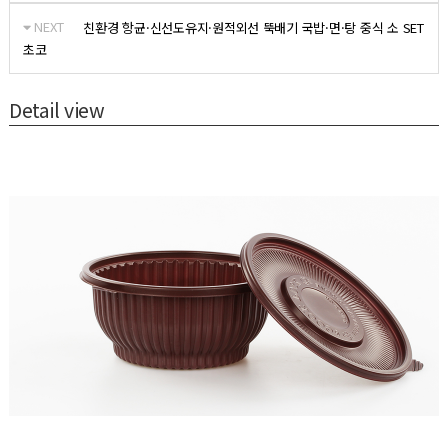
NEXT
친환경 항균·신선도유지·원적외선 뚝배기 국밥·면·탕 중식 소 SET
초코
Detail view