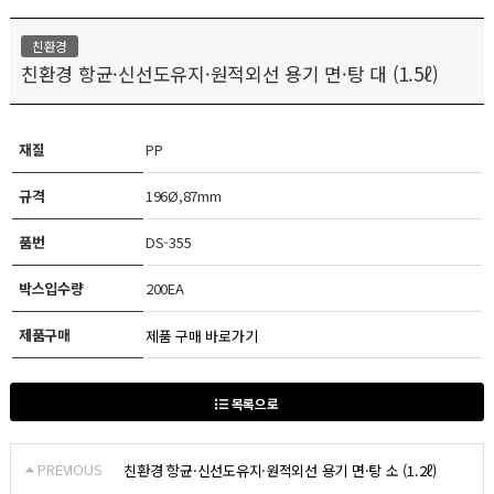
친환경
친환경 항균·신선도유지·원적외선 용기 면·탕 대 (1.5ℓ)
재질
PP
규격
196Ø,87mm
품번
DS-355
박스입수량
200EA
제품구매
제품 구매 바로가기
목록으로
PREVIOUS
친환경 항균·신선도유지·원적외선 용기 면·탕 소 (1.2ℓ)