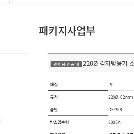
패키지사업부
220Ø 감자탕용기 소 (
원형[탕·면·중식]
재질
PP
규격
220Ø, 82mm
품번
DS-368
박스입수량
200EA