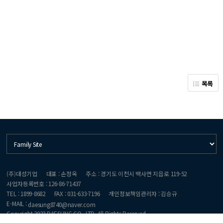
목록
(주)대성기업
대표 : 손정옥
주소 : 경기도 이천시 백사면 지읍로 119-52
사업자등록번호 : 126-86-71437
TEL : 1899-8682
FAX : 031-633-7196
개인정보책임관리자 : 김승규
E-MAIL :
daesung8740@naver.com
Copyright 2023 DAESUNG CO., LTD. All Rights Reserved.