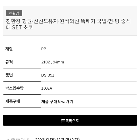
친환경
친환경 항균·신선도유지·원적외선 뚝배기 국밥·면·탕 중식
대 SET 초코
재질
PP
규격
210Ø, 94mm
품번
DS-391
박스입수량
100EA
제품구매
제품 구매 바로가기
목록으로
PREVIOUS
220Ø 감자탕용기 대 (2.7ℓ)